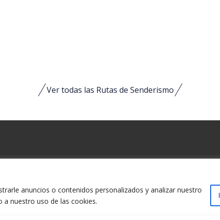
Ver todas las Rutas de Senderismo
CONTACTO
rarle anuncios o contenidos personalizados y analizar nuestro
Carretera Isaba / Francia, Km
o a nuestro uso de las cookies.
31417 Isaba (Navarra)