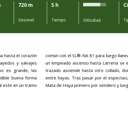
m
720 m
5 h
C
Desnivel
Tiempo
Ti
Dificultad
ua hasta el corazón
 de Bitxitoza. Tras
hayedos y salvajes
 con el GR® 12. El
no es grande, las
precioso descenso
dible buena forma
meto, se retorna a
Mata de Haya primero por sendero y lueg