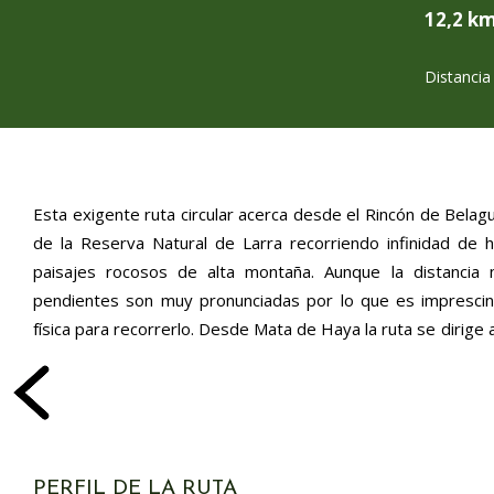
12,2 k
Distancia
Esta exigente ruta circular acerca desde el Rincón de Belag
común con el SL®-NA 81 para luego llanear hacia el barranco
de la Reserva Natural de Larra recorriendo infinidad de 
un empinado ascenso hasta Larrería se enlaza brevemente
paisajes rocosos de alta montaña. Aunque la distancia 
trazado asciende hasta otro collado, donde comienza un 
pendientes son muy pronunciadas por lo que es imprescin
entre hayas. Tras pasar por el espectacular mirador de Ze
física para recorrerlo. Desde Mata de Haya la ruta se dirige al este en un tramo
PERFIL DE LA RUTA