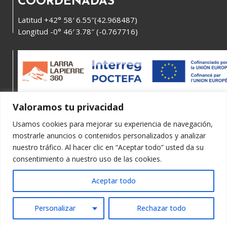
COORDENADAS
Latitud +42° 58′ 6.55″(42.968487)
Longitud -0° 46′ 3.78″ (-0.767716)
Valoramos tu privacidad
Usamos cookies para mejorar su experiencia de navegación,
mostrarle anuncios o contenidos personalizados y analizar
nuestro tráfico. Al hacer clic en “Aceptar todo” usted da su
consentimiento a nuestro uso de las cookies.
Política de privacidad y aviso legal
Aceptar todo
Accesibilidad Web
Personalizar
Rechazar todo
Derecho de acceso a información pública