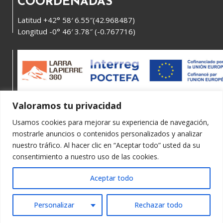
COORDENADAS
Latitud +42° 58′ 6.55″(42.968487)
Longitud -0° 46′ 3.78″ (-0.767716)
Valoramos tu privacidad
Usamos cookies para mejorar su experiencia de navegación,
mostrarle anuncios o contenidos personalizados y analizar
nuestro tráfico. Al hacer clic en “Aceptar todo” usted da su
consentimiento a nuestro uso de las cookies.
Política de privacidad y aviso legal
Aceptar todo
Accesibilidad Web
Personalizar
Rechazar todo
Derecho de acceso a información pública