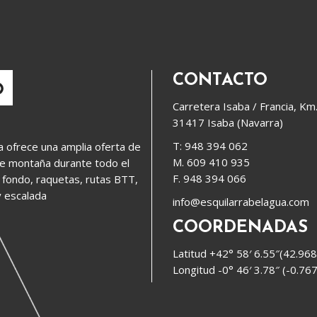
CONTACTO
Carretera Isaba / Francia, Km
31417 Isaba (Navarra)
T: 948 394 062
a ofrece una amplia oferta de
M. 609 410 935
de montaña durante todo el
F. 948 394 066
 fondo, raquetas, rutas BTT,
 escalada
info@esquilarrabelagua.com
COORDENADAS
Latitud +42° 58′ 6.55″(42.96
Longitud -0° 46′ 3.78″ (-0.76