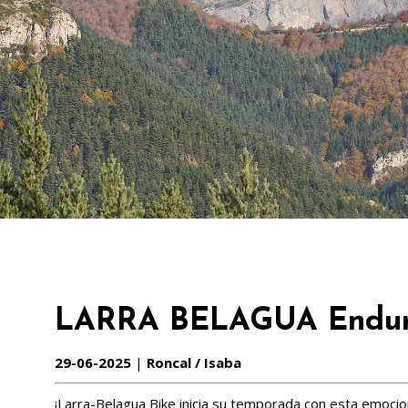
LARRA BELAGUA Endur
29-06-2025
|
Roncal / Isaba
¡Larra-Belagua Bike inicia su temporada con esta emoci