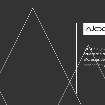
Larra-Belagu
actividades 
año: esquí de
senderismo y