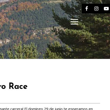
o Race
onante carrera! El domingo 29 de junio te esperamos en