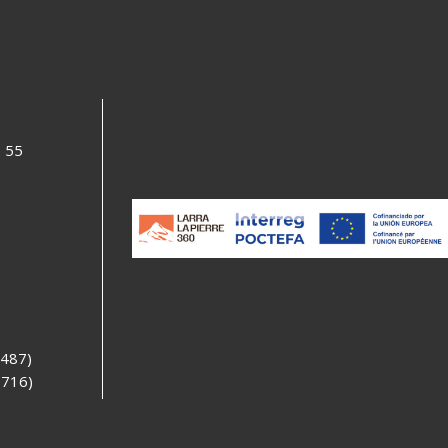
. 55
8487)
7716)